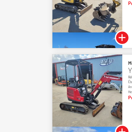
P
Mi
Y
Ré
Ét
An
He
P