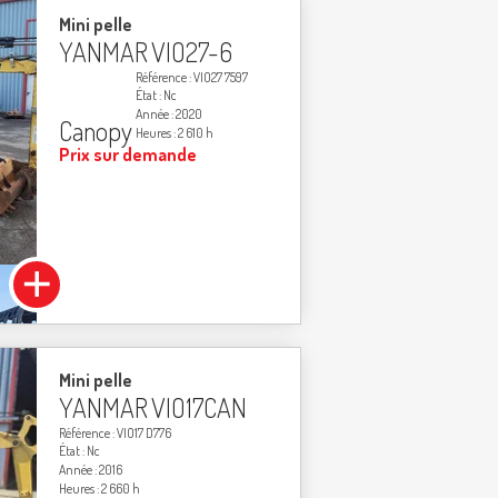
Mini pelle
YANMAR
VIO27-6
Référence
VIO27 7597
État
Nc
Année
2020
Canopy
Heures
2 610 h
Prix sur demande
Mini pelle
YANMAR
VIO17CAN
Référence
VIO17 D776
État
Nc
Année
2016
Heures
2 660 h