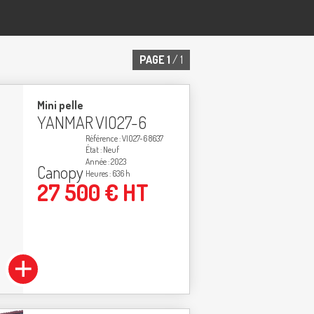
PAGE
1
/ 1
Mini pelle
YANMAR
VIO27-6
Référence
VIO27-6 8637
État
Neuf
Année
2023
Canopy
Heures
636 h
27 500
€
HT