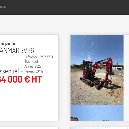
nmar
ni pelle
ANMAR
SV26
Référence
SV26 6723
État
Neuf
Année
2023
ssentiel +
Heures
694 h
34 000
€
HT