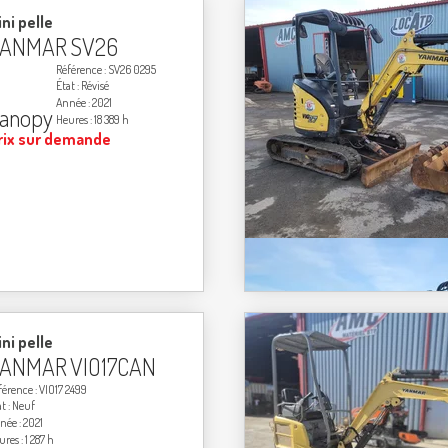
ni pelle
ANMAR
SV26
Référence
SV26 0295
État
Révisé
Année
2021
anopy
Heures
18 389 h
rix sur demande
ni pelle
ANMAR
VIO17CAN
férence
VIO17 2499
at
Neuf
née
2021
ures
1 287 h