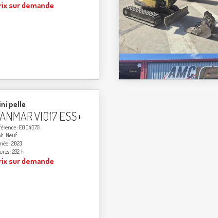
rix sur demande
ni pelle
ANMAR
VIO17 ESS+
férence
E004079
at
Neuf
née
2023
ures
282 h
rix sur demande