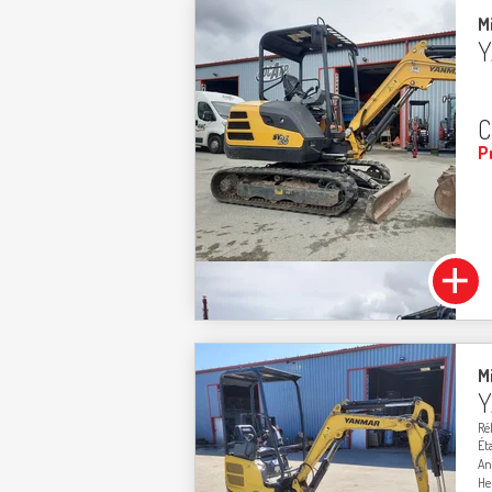
Mi
Y
C
P
Mi
Y
Ré
Ét
An
He