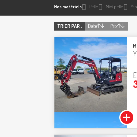
Nos matériels
Pelle
Mini pelle
Ya
TRIER PAR :
Date
Prix
Mi
Y
E