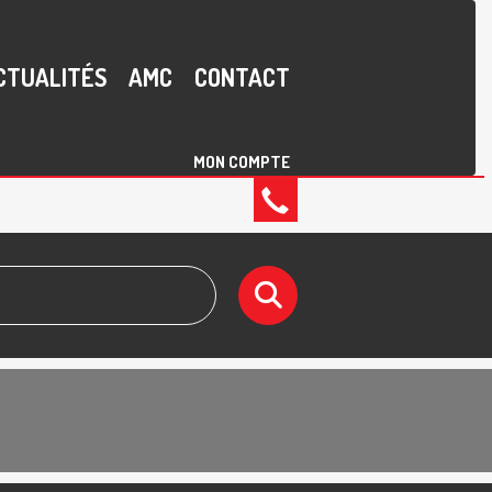
CTUALITÉS
AMC
CONTACT
MON COMPTE
02
40
43
19
17