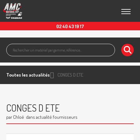
Toggle
02 40 43 19 17
Toutes les actualités
CONGES D ETE
CONGES D ETE
par Chloé
dans actualité fournisseurs