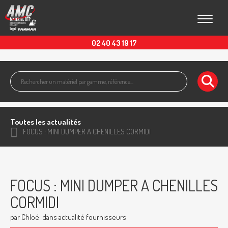
Toggle
02 40 43 19 17
Toutes les actualités
FOCUS : MINI DUMPER A CHENILLES CORMIDI
FOCUS : MINI DUMPER A CHENILLES
CORMIDI
par Chloé
dans actualité fournisseurs