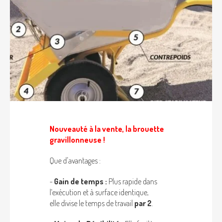
Nouveauté à la vente, la brouette
gravillonneuse !
Que d'avantages :
-
Gain de temps :
Plus rapide dans
l’exécution et à surface identique,
elle
divise le temps de travail
par 2
.