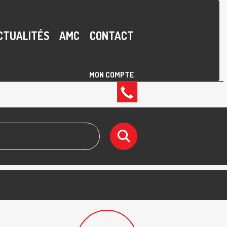
CTUALITÉS
AMC
CONTACT
MON COMPTE
02
40
43
19
17