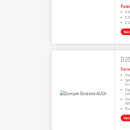
Poids
D 1
D 1
D 1
Voi
D 2
Cara
Cap
Sys
Gir
Cap
2.0
Dim
1.8
Poi
Voi