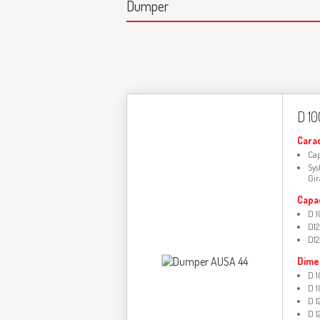
Dumper
D 1
Cara
Cap
Sys
Gir
Capa
D 1
D1
D1
Dime
D 1
D 1
D 1
D 1