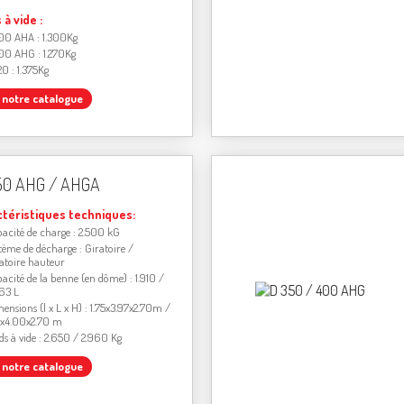
 à vide :
00 AHA : 1.300Kg
00 AHG : 1.270Kg
20 : 1.375Kg
r notre catalogue
50 AHG / AHGA
ctéristiques techniques:
acité de charge : 2.500 kG
tème de décharge : Giratoire /
atoire hauteur
acité de la benne (en dôme) : 1.910 /
63 L
ensions (l x L x H) : 1.75x3.97x2.70m /
7x4.00x2.70 m
ds à vide : 2.650 / 2.960 Kg
r notre catalogue