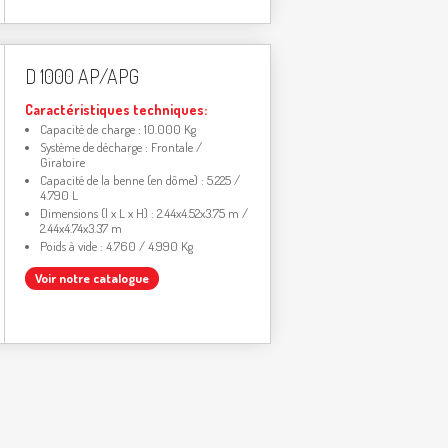
D 1000 AP/APG
Caractéristiques techniques:
Capacité de charge : 10.000 Kg
Système de décharge : Frontale /
Giratoire
Capacité de la benne (en dôme) : 5.225 /
4.790 L
Dimensions (l x L x H) : 2.44x4.52x3.75 m /
2.44x4.74x3.37 m
Poids à vide : 4.760 / 4.990 Kg
Voir notre catalogue