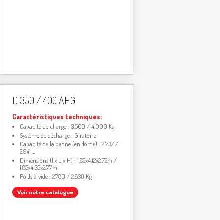
D 350 / 400 AHG
Caractéristiques techniques:
Capacité de charge : 3.500 / 4.000 Kg
Système de décharge : Giratoire
Capacité de la benne (en dôme) : 2.737 /
2.941 L
Dimensions (l x L x H) : 1.85x4.12x2.72m /
1.85x4.35x2.77m
Poids à vide : 2.780 / 2.830 Kg
Voir notre catalogue