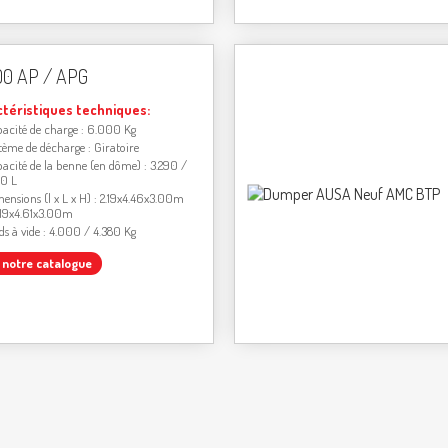
00 AP / APG
ctéristiques techniques:
acité de charge : 6.000 Kg
tème de décharge : Giratoire
acité de la benne (en dôme) : 3.290 /
30 L
ensions (l x L x H) : 2.19x4.46x3.00m
.19x4.61x3.00m
ds à vide : 4.000 / 4.380 Kg
r notre catalogue