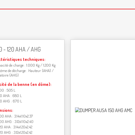
00 - 120 AHA / AHG
ctéristiques techniques:
acité de charge : 1.000 Kg / 1.200 Kg
tème de décharge : Hauteur (AHA) /
atoire (AHG)
cité de la benne (en dôme):
00 : 505 L
20 AHA : 680 L
20 AHG : 670 L
nsions:
00 AHA : 3.14x1.10x2.37
00 AHG : 3.12x1.10x2.40
20 AHA : 3.14x1.20x2.42
20 AHG : 3.12x1.20x2.42