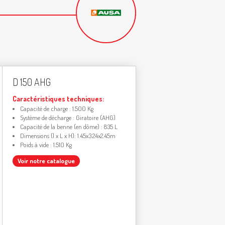
D 150 AHG
Caractéristiques techniques:
Capacité de charge : 1.500 Kg
Système de décharge : Giratoire (AHG)
Capacité de la benne (en dôme) : 835 L
Dimensions (l x L x H): 1.45x3.24x2.45m
Poids à vide : 1.510 Kg
Voir notre catalogue