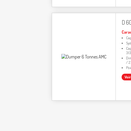
D 6
Cara
Cap
Sys
Cap
3.1
Dim
/ 2
Poi
Voi