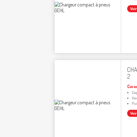
Voi
CHA
2
Cara
Cap
Hau
Pui
Voi