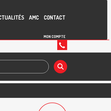
CTUALITÉS
AMC
CONTACT
MON COMPTE
02
40
43
19
17