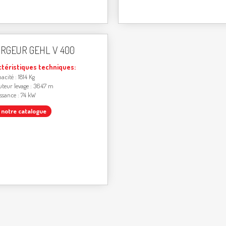
RGEUR GEHL V 400
ctéristiques techniques:
acité : 1814 Kg
teur levage : 3647 m
ssance : 74 kW
r notre catalogue