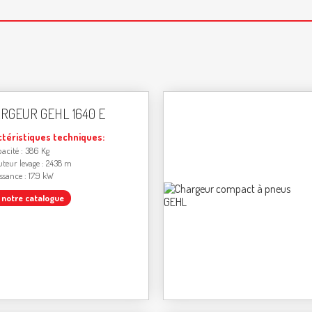
RGEUR GEHL 1640 E
ctéristiques techniques:
acité : 386 Kg
teur levage : 2438 m
ssance : 17.9 kW
r notre catalogue