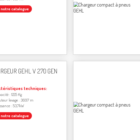
r notre catalogue
RGEUR GEHL V 270 GEN
ctéristiques techniques:
acité : 1225 Kg
teur levage : 3697 m
ssance : 53,7kW
r notre catalogue