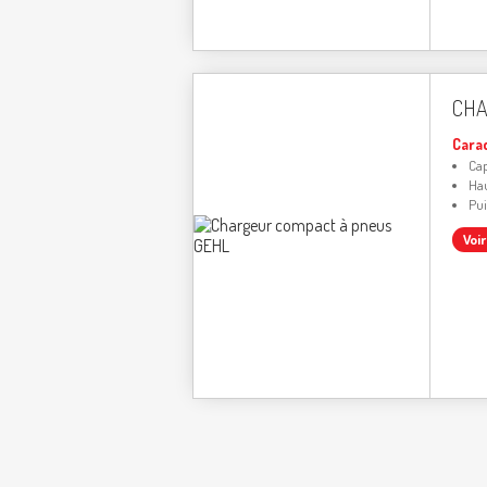
CHA
Cara
Cap
Hau
Pui
Voi