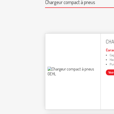
Chargeur compact à pneus
CHA
Cara
Cap
Hau
Pui
Voi