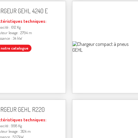
RGEUR GEHL 4240 E
ctéristiques techniques:
acité : 612 Kg
teur levage : 2794 m
ssance : 34 kW
r notre catalogue
RGEUR GEHL R220
ctéristiques techniques:
acité : 998 Kg
teur levage : 3124 m
ssance : 53,7kW