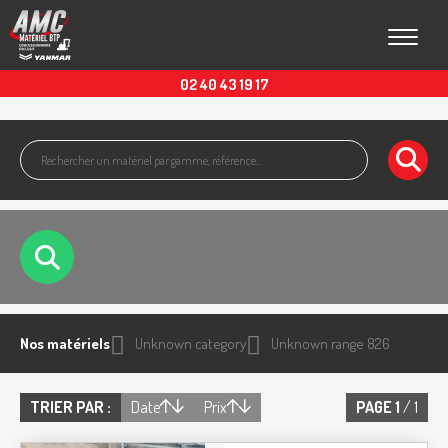
Toggle
02 40 43 19 17
Nos matériels
Unknown category
Unknown range 826
TRIER PAR :
Date
Prix
PAGE
1
/ 1