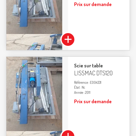
Prix sur demande
Scie sur table
LISSMAC
DTS120
Référence
E004331
État
Nc
Année
2011
Prix sur demande